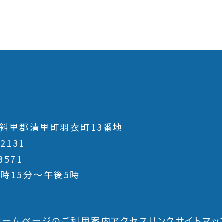
斜里郡清里町羽衣町13番地
-2131
3571
時15分～午後5時
ホームページのご利用案内
アクセス
リンク
サイトマッ