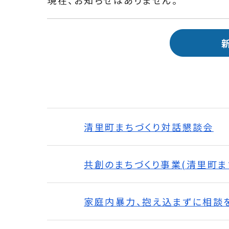
清里町まちづくり対話懇談会
共創のまちづくり事業(清里町
家庭内暴力、抱え込まずに相談