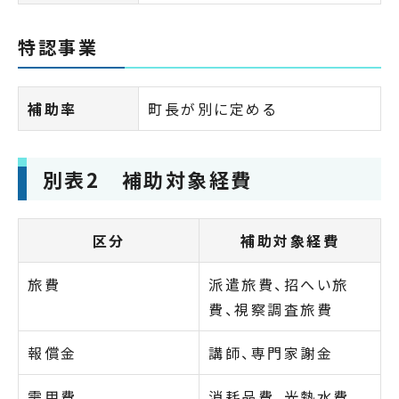
特認事業
補助率
町長が別に定める
別表2 補助対象経費
区分
補助対象経費
旅費
派遣旅費、招へい旅
費、視察調査旅費
報償金
講師、専門家謝金
需用費
消耗品費、光熱水費、