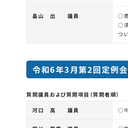
畠山 出 議員
○
○
つ
令和6年3月第2回定例会
質問議員および質問項目（質問者順）
河口 高 議員
○