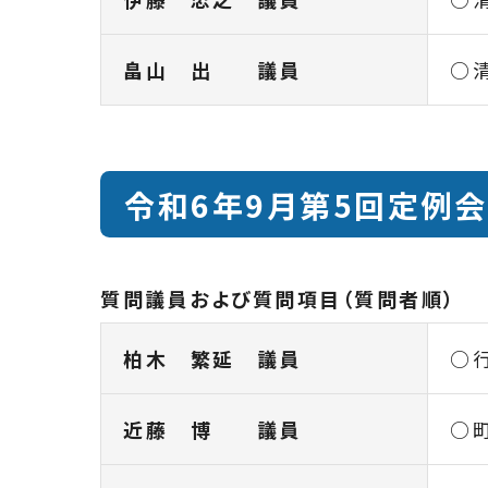
畠山 出 議員
○
令和6年9月第5回定例会
質問議員および質問項目（質問者順）
柏木 繁延 議員
○
近藤 博 議員
○