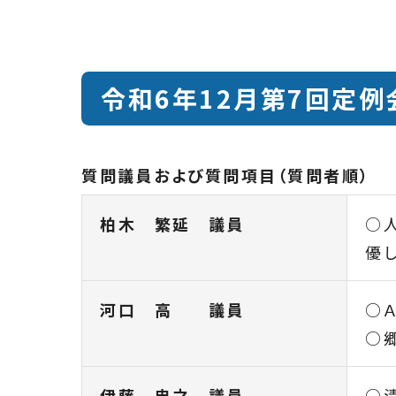
令和6年12月第7回定例
質問議員および質問項目（質問者順）
柏木 繁延 議員
○
優
河口 高 議員
○
○
伊藤 忠之 議員
○